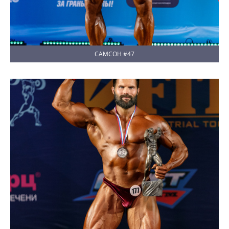
САМСОН #47